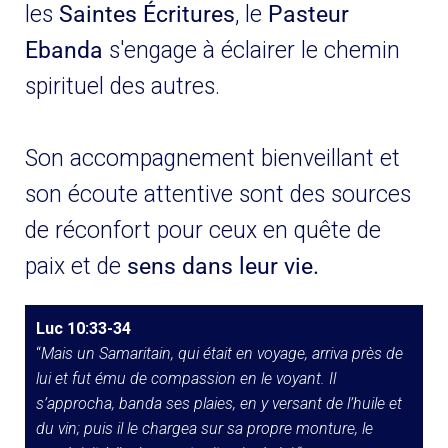
les
Saintes Écritures
, le
Pasteur
Ebanda
s'engage à éclairer le chemin
spirituel des autres.
Son accompagnement bienveillant et
son écoute attentive sont des sources
de réconfort pour ceux en quête de
paix et de
sens dans leur vie.
Luc 10:33-34
“
Mais un Samaritain, qui était en voyage, arriva près de
lui et fut ému de compassion en le voyant. Il
s’approcha, banda ses plaies, en y versant de l’huile et
du vin; puis il le chargea sur sa propre monture, le